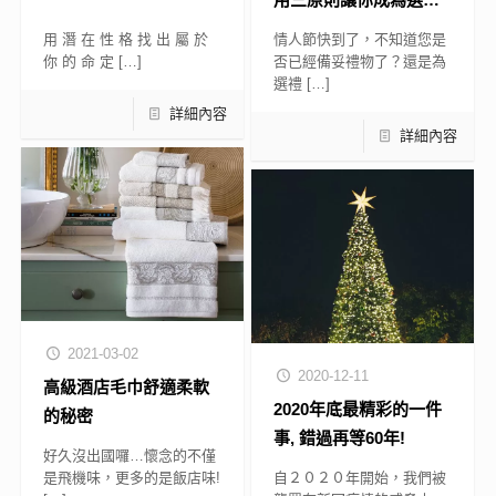
物高手
用 潛 在 性 格 找 出 屬 於
情人節快到了，不知道您是
你 的 命 定
[…]
否已經備妥禮物了？還是為
選禮
[…]
詳細內容
詳細內容
2021-03-02
2020-12-11
高級酒店毛巾舒適柔軟
2020年底最精彩的一件
的秘密
事, 錯過再等60年!
好久沒出國囉…懷念的不僅
是飛機味，更多的是飯店味!
自２０２０年開始，我們被