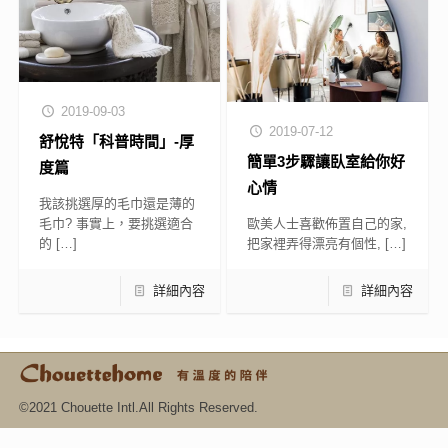
2019-09-03
2019-07-12
舒悅特「科普時間」-厚
簡單3步驟讓臥室給你好
度篇
心情
我該挑選厚的毛巾還是薄的
歐美人士喜歡佈置自己的家,
毛巾? 事實上，要挑選適合
把家裡弄得漂亮有個性,
[…]
的
[…]
詳細內容
詳細內容
©2021 Chouette Intl.All Rights Reserved.