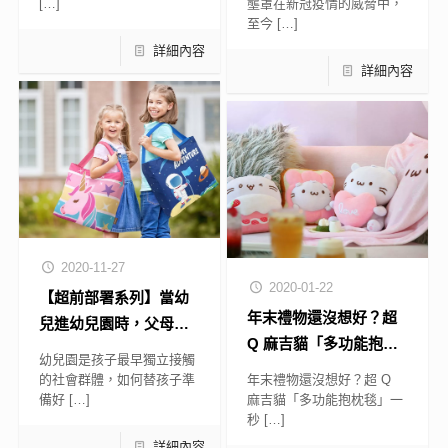
[…]
壟罩在新冠疫情的威脅中，
至今
[…]
詳細內容
詳細內容
2020-11-27
2020-01-22
【超前部署系列】當幼
年末禮物還沒想好？超
兒進幼兒園時，父母會
Q 麻吉貓「多功能抱枕
需要知道的5件事
幼兒園是孩子最早獨立接觸
毯」一秒耍萌，拿出手
的社會群體，如何替孩子準
年末禮物還沒想好？超 Q
閨蜜們絕對都搶著收～
備好
[…]
麻吉貓「多功能抱枕毯」一
秒
[…]
詳細內容