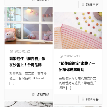
詳細內容
2020-01-22
2019-12-30
緊緊抱住「麻吉貓」懶
“節後綜後症”來襲？一
在沙發上！台灣品牌
招讓你燃起幹勁
「Chouettehome」推
緊緊抱住「麻吉貓」懶在沙
出超暖心寢具
發上！台灣品牌「Chouet
在被老家的七姑八姨轟炸式
[…]
的輪番拷問過後，帶著幾斤
長胖
[…]
詳細內容
詳細內容