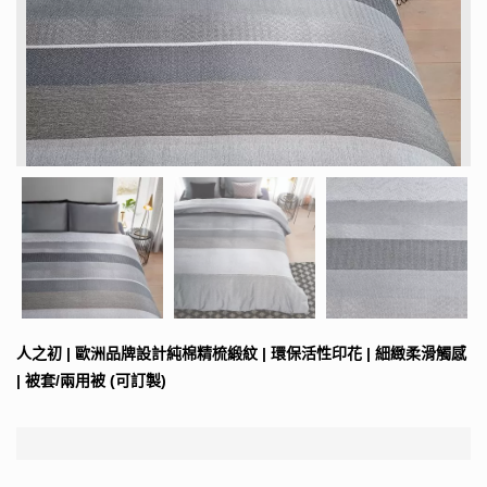
人之初 | 歐洲品牌設計純棉精梳緞紋 | 環保活性印花 | 細緻柔滑觸感
| 被套/兩用被 (可訂製)