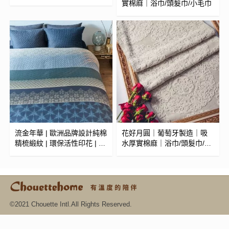
實棉麻｜浴巾/頭髮巾/小毛巾
流金年華 | 歐洲品牌設計純棉
花好月圓｜葡萄牙製造｜吸
精梳緞紋 | 環保活性印花 | 細
水厚實棉麻｜浴巾/頭髮巾/小
緻柔滑觸感 | 被套/兩用被 (可
毛巾
訂製)
©2021 Chouette Intl.All Rights Reserved.