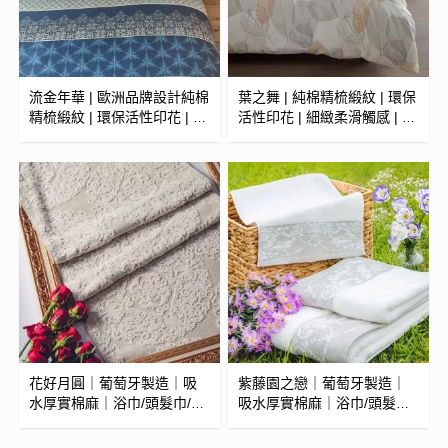
流金年華 | 歐洲品牌設計純棉
葉之舞 | 純棉精梳緞紋 | 環保
精梳緞紋 | 環保活性印花 | 細
活性印花 | 細緻柔滑觸感 | 被
緻柔滑觸感 | 被套/兩用被 (可
套/枕套/涼被/兩用被 (可訂製)
訂製)
花好月圓｜葡萄牙製造｜吸
紫藤園之戀｜葡萄牙製造｜
水厚實棉麻｜浴巾/頭髮巾/小
吸水厚實棉麻｜浴巾/頭髮巾/
毛巾
小毛巾