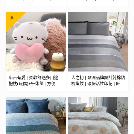
收納 | 附限量授權收藏卡 | 抱
收納 | 附限量授權收藏卡 | 抱
枕毯
枕毯
麻吉有愛 | 柔軟舒適多用途-
人之初 | 歐洲品牌設計純棉精
抱枕(玩偶)+午休毯 | 方便收
梳緞紋 | 環保活性印花 | 細緻
納 | 附限量授權收藏卡 | 抱枕
柔滑觸感 | 被套/兩用被 (可訂
毯
製)