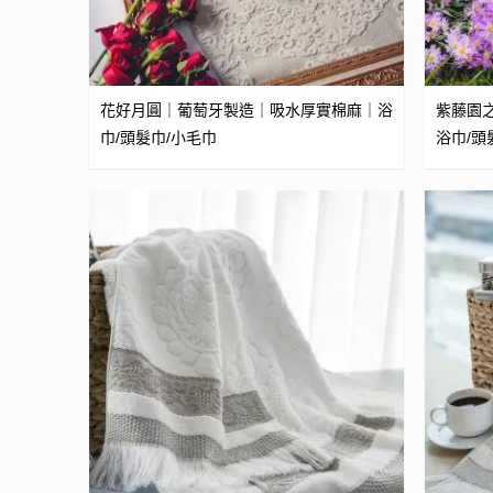
花好月圓｜葡萄牙製造｜吸水厚實棉麻｜浴
紫藤園
巾/頭髮巾/小毛巾
浴巾/頭