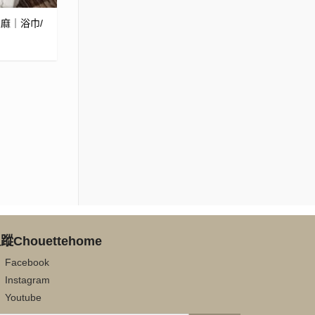
麻｜浴巾/
蹤Chouettehome
Facebook
Instagram
Youtube