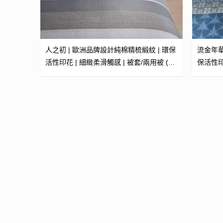
人之初 | 歐洲品牌設計純棉精梳緞紋 | 環保
流金年華
活性印花 | 細緻柔滑觸感 | 被套/兩用被 (可
保活性印花 | 細緻柔滑觸感 |
訂製)
(可訂製)