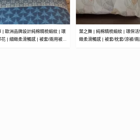
 | 歐洲品牌設計純棉精梳緞紋 | 環
葉之舞 | 純棉精梳緞紋 | 環保活
 被套/兩用被
緻柔滑觸感 | 被套/枕套/涼被/兩
製)