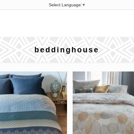
Select Language
▼
beddinghouse