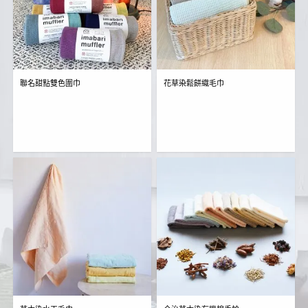
聯名甜點雙色圍巾
花草染鬆餅織毛巾