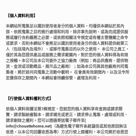
【個人資料利用】
本網站所蒐集足以識別使用者身分的個人資料，均僅供本網站於其內
部、依照蒐集之目的進行處理和利用，除非事先說明、或為完成提供服
務或履行合約義務之必要、或依照相關法令規定或有權主管機關之命令
或要求，否則本網站不會將足以識別使用者身分的個人資料提供給第三
人（包括境內及境外）、或移作蒐集目的以外之使用。 本公司之員工，
僅於其為您提供產品或服務之需求範圍內，對於您的個人資料得為有限
之接觸。本公司及本公司委外之協力廠商（例如：商品供應商、提供物
流、金流或活動贈品、展示品之廠商）；如為本公司與其他廠商共同蒐
集者，將於該共同蒐集之活動中載明。 在會員有效期間內，以及法令所
定應保存之期間內，本網站會持續保管、處理及利用。
【行使個人資料權利方式】
依個人資料保護法第3條規定，您就您的個人資料享有查詢或請求閱
覽、請求製給複製本、請求補充或更正、請求停止蒐集、處理或利用、
請求刪除之權利。您可以透過寄送電子郵件至(
info@chouettehome.net
)（為避免電子郵件系統漏信或其他原因無法
收悉，以本公司回覆收悉為準）方式行使上開權利，本公司將於收悉您