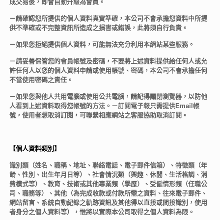
成交易後，即會自動升級為會員。
－請確認您所提供的個人資料真實準確，本公司不會承擔您資料中所提
供不準確或不完整資訊所造成之損害或錯誤，此將須自行負責。
－如果您拒絕提供個人資料，可能無法充分利用本網站某些服務。
－請妥善保管您的會員帳號及密碼，不要將上述資料提供給任何人或允
許任何人以您的個人資料申請或使用帳號、密碼，本公司不會承擔任何
不當使用密碼之責任。
－如果您與他人共用電腦或使用公共電腦，請記得關閉瀏覽器，以防他
人看到上述資料取得您帳號的方法。－訂閱電子報只需提供Email帳
號，使用者想取消訂閱，可聯繫相應網站之客服協助取消訂閱。
【個人資料類別】
識別類（姓名、職稱、地址、聯絡電話、電子郵件信箱）、特徵類（年
齡、性別、出生年月日等）、社會情況類（興趣、休閒、生活格調、消
費模式等）、教育、技術或其他專業類（學歷）、受僱情形類（任職公
司、職務等）、其他（為完成收款或付款所需之資料、往來電子郵件、
網站留言、系統自動紀錄之軌跡資訊及其他得以直接或間接識別，使用
者身分之個人資料等），惟將以實際本公司取得之個人資料為限。