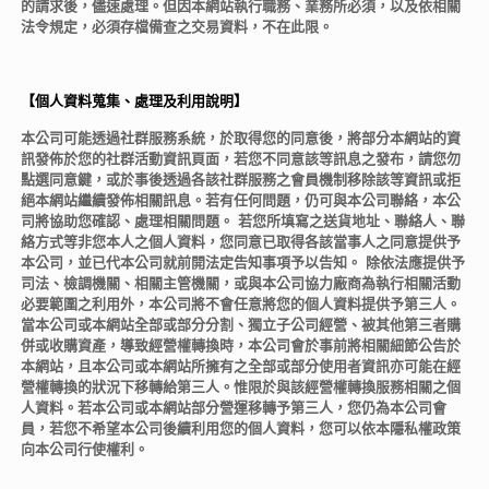
的請求後，儘速處理。但因本網站執行職務、業務所必須，以及依相關
法令規定，必須存檔備查之交易資料，不在此限。
【個人資料蒐集、處理及利用說明】
本公司可能透過社群服務系統，於取得您的同意後，將部分本網站的資
訊發佈於您的社群活動資訊頁面，若您不同意該等訊息之發布，請您勿
點選同意鍵，或於事後透過各該社群服務之會員機制移除該等資訊或拒
絕本網站繼續發佈相關訊息。若有任何問題，仍可與本公司聯絡，本公
司將協助您確認、處理相關問題。 若您所填寫之送貨地址、聯絡人、聯
絡方式等非您本人之個人資料，您同意已取得各該當事人之同意提供予
本公司，並已代本公司就前開法定告知事項予以告知。 除依法應提供予
司法、檢調機關、相關主管機關，或與本公司協力廠商為執行相關活動
必要範圍之利用外，本公司將不會任意將您的個人資料提供予第三人。
當本公司或本網站全部或部分分割、獨立子公司經營、被其他第三者購
併或收購資產，導致經營權轉換時，本公司會於事前將相關細節公告於
本網站，且本公司或本網站所擁有之全部或部分使用者資訊亦可能在經
營權轉換的狀況下移轉給第三人。惟限於與該經營權轉換服務相關之個
人資料。若本公司或本網站部分營運移轉予第三人，您仍為本公司會
員，若您不希望本公司後續利用您的個人資料，您可以依本隱私權政策
向本公司行使權利。