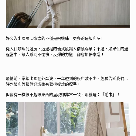
好久沒出國囉…懷念的不僅是飛機味，更多的是飯店味!
從入住辦理到退房，這過程的儀式感讓人倍感尊榮；不過，如果住的過
程當中，讓人感到不愉快，反彈的力道，卻會加倍奉還！
疫情前，常年出國在外奔波，一年碰到的飯店數不少，經驗告訴我們…
評判飯店等級與好壞雖有著很複雜的標準，
但卻有一樣很不起眼東西的呈現卻非常一致，那就是：
『毛巾』！