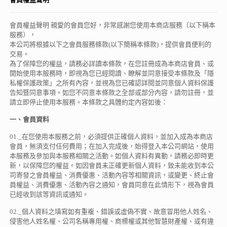
會員權益聲明 親愛的會員您好，非常感謝您使用本商店服務（以下稱本
服務），
本公司將根據以下之會員服務條款(以下簡稱本條款)，提供會員便利的
交易。
為了保障您的權益，請務必詳讀本條款，在您註冊成為本商店會員、或
開始使用本服務時，即視為您已經閱讀、瞭解並同意接受本條款及「隱
私權保護政策」之所有內容，並視為您已確認詳閱並同意個人資料保護
告知暨同意事項。如您不同意本條款之全部或部分內容，請勿註冊，並
請立即停止使用本服務。本條款之具體約定內容如後：
一、會員資料
01._在您使用本服務之前，必須提供正確個人資料，並加入成為本商店
會員，無須支付任何費用；在加入完成後，始得登入本公司網站，使用
本服務及參加與本服務相關之活動。如個人資料有異動，請務必即時更
新，以保障您的權益。如因會員未正確更新個人資料，致未能收到本公
司寄發之會員權益、消費優惠、活動內容等相關資訊，或變更、終止會
員權益、消費優惠、活動內容之通知，會員同意在此情形下，視為會員
已經收到該等資訊或通知。
02._個人資料之填寫如有重複、錯誤或虛偽不實、故意冒用他人姓名、
侵害他人姓名權、公司名稱專用權、商標權或其他智慧財產權、或有違