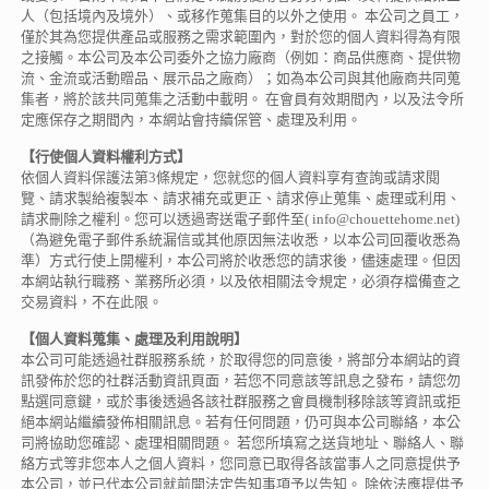
人（包括境內及境外）、或移作蒐集目的以外之使用。 本公司之員工，
僅於其為您提供產品或服務之需求範圍內，對於您的個人資料得為有限
之接觸。本公司及本公司委外之協力廠商（例如：商品供應商、提供物
流、金流或活動贈品、展示品之廠商）；如為本公司與其他廠商共同蒐
集者，將於該共同蒐集之活動中載明。 在會員有效期間內，以及法令所
定應保存之期間內，本網站會持續保管、處理及利用。
【行使個人資料權利方式】
依個人資料保護法第3條規定，您就您的個人資料享有查詢或請求閱
覽、請求製給複製本、請求補充或更正、請求停止蒐集、處理或利用、
請求刪除之權利。您可以透過寄送電子郵件至( info@chouettehome.net)
（為避免電子郵件系統漏信或其他原因無法收悉，以本公司回覆收悉為
準）方式行使上開權利，本公司將於收悉您的請求後，儘速處理。但因
本網站執行職務、業務所必須，以及依相關法令規定，必須存檔備查之
交易資料，不在此限。
【個人資料蒐集、處理及利用說明】
本公司可能透過社群服務系統，於取得您的同意後，將部分本網站的資
訊發佈於您的社群活動資訊頁面，若您不同意該等訊息之發布，請您勿
點選同意鍵，或於事後透過各該社群服務之會員機制移除該等資訊或拒
絕本網站繼續發佈相關訊息。若有任何問題，仍可與本公司聯絡，本公
司將協助您確認、處理相關問題。 若您所填寫之送貨地址、聯絡人、聯
絡方式等非您本人之個人資料，您同意已取得各該當事人之同意提供予
本公司，並已代本公司就前開法定告知事項予以告知。 除依法應提供予