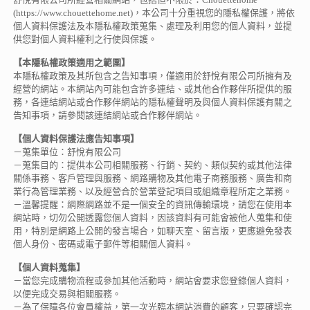
(https://www.chouettehome.net)，本公司十分重視您的隱私權保護，將依
個人資料保護法及本隱私權政策蒐集、處理及利用您的個人資料，並提
供您對個人資料權利之行使與保護。
【本隱私權政策適用之範圍】
本隱私權政策及其所包含之告知事項，僅適用於舒悅有限公司所擁有及
經營的網站。本網站內可能包含許多連結、或其他合作夥伴所提供的服
務，各連結網站或合作夥伴網站的隱私權聲明及與個人資料保護有關之
告知事項，請參閱該連結網站或合作夥伴網站。
【個人資料保護法應告知事項】
－蒐集單位：舒悅有限公司
－蒐集目的：提供本公司相關服務、行銷、契約、類似契約或其他法律
關係事務、客戶管理與服務、網路購物及其他電子商務服務、廣告和商
業行為管理業務、以及經營合於營業登記項目或組織章程所定之業務。
－溫馨提醒：網際網路並不是一個安全的資訊傳輸環境，請您在使用本
網站時，切勿公開透露您個人資料，因該資料有可能會被他人蒐集和使
用，特別是網路上公開的發言場合，如聊天室、留言版，更應避免發表
個人身份、密碼或電子郵件等相關個人資料。
【個人資料蒐集】
－當您完成購物流程或參加其他活動時，網站會要求您登錄個人資料，
以便完成交易與相關服務。
－為了保障各位會員權益，第一次光臨本網站消費的顧客，只要確認完