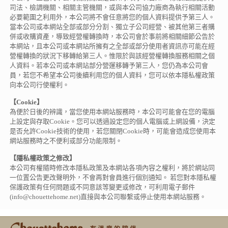
司法、檢調機關、相關主管機關，或與本公司協力廠商為執行相關活動
必要範圍之利用外，本公司將不會任意將您的個人資料提供予第三人。
當本公司或本網站全部或部分分割、獨立子公司經營、被其他第三者購
併或收購資產，導致經營權轉換時，本公司會於事前將相關細節公告於
本網站，且本公司或本網站所擁有之全部或部分使用者資訊亦可能在經
營權轉換的狀況下移轉給第三人。惟限於與該經營權轉換服務相關之個
人資料。若本公司或本網站部分營運移轉予第三人，您仍為本公司會
員，若您不希望本公司後續利用您的個人資料，您可以依本隱私權政策
向本公司行使權利。
【Cookie】
為便於日後的辨識，當您使用本網站服務時，本公司可能會在您的電腦
上設定與存取Cookie。您可以透過設定您的個人電腦或上網設備，決定
是否允許Cookie技術的使用，若您關閉Cookie時，可能會造成您使用本
網站服務時之不便利或部分功能限制。
【隱私權政策之修改】
本公司有權隨時修改本隱私政策及本網站各項內容之權利，將於網站同
一位置公告更改聲明外，不會再對會員進行個別通知。 若您對本隱私權
保護政策有任何問題或不同意該等變更或修改，可利用電子郵件
(info@chouettehome.net)直接與本公司聯繫或停止使用本網站服務。