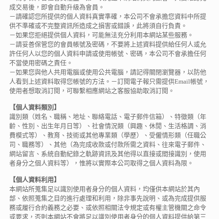
成交易後，即會自動升級為會員。
－請確認您所提供的個人資料真實準確，本公司不會承擔您資料中所提
供不準確或不完整資訊所造成之損害或錯誤，此將須自行負責。
－如果您拒絕提供個人資料，可能無法充分利用本網站某些服務。
－請妥善保管您的會員帳號及密碼，不要將上述資料提供給任何人或允
許任何人以您的個人資料申請或使用帳號、密碼，本公司不會承擔任何
不當使用密碼之責任。
－如果您與他人共用電腦或使用公共電腦，請記得關閉瀏覽器，以防他
人看到上述資料取得您帳號的方法。－訂閱電子報只需提供Email帳號，
使用者想取消訂閱，可聯繫相應網站之客服協助取消訂閱。
【個人資料類別】
識別類（姓名、職稱、地址、聯絡電話、電子郵件信箱）、特徵類（年
齡、性別、出生年月日等）、社會情況類（興趣、休閒、生活格調、消
費模式等）、教育、技術或其他專業類（學歷）、受僱情形類（任職公
司、職務等）、其他（為完成收款或付款所需之資料、往來電子郵件、
網站留言、系統自動紀錄之軌跡資訊及其他得以直接或間接識別，使用
者身分之個人資料等），惟將以實際本公司取得之個人資料為限。
【個人資料利用】
本網站所蒐集足以識別使用者身分的個人資料，均僅供本網站於其內
部、依照蒐集之目的進行處理和利用，除非事先說明、或為完成提供服
務或履行合約義務之必要、或依照相關法令規定或有權主管機關之命令
或要求，否則本網站不會將足以識別使用者身分的個人資料提供給第三